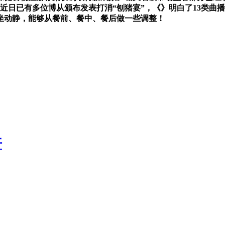
近日已有多位博从颁布发表打消“刨猪宴”，《》明白了13类曲
网坐动静，能够从餐前、餐中、餐后做一些调整！
开