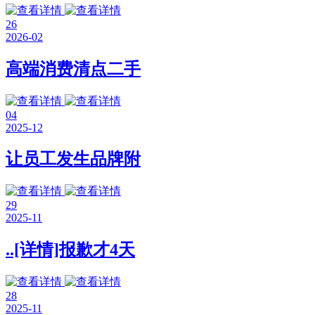
26
2026-02
高端消费清点二手
04
2025-12
让员工发生品牌附
29
2025-11
..[详情]报歉才4天
28
2025-11