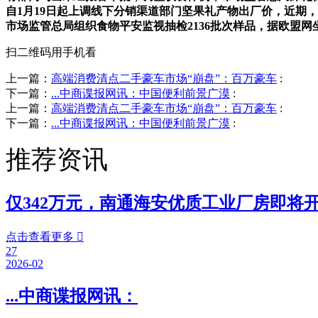
自1月19日起上调线下分销渠道部门坚果礼产物出厂价，近期，
市场监管总局组织食物平安监视抽检2136批次样品，据欧盟
扫二维码用手机看
上一篇：
高端消费清点二手豪车市场“崩盘”：百万豪车
:
下一篇：
...中商谍报网讯：中国便利前景广漠
:
上一篇：
高端消费清点二手豪车市场“崩盘”：百万豪车
:
下一篇：
...中商谍报网讯：中国便利前景广漠
:
推荐资讯
仅342万元，南通海安优质工业厂房即将
点击查看更多

27
2026-02
...中商谍报网讯：