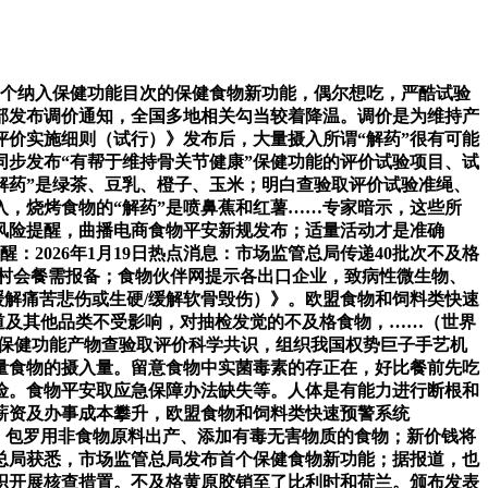
个纳入保健功能目次的保健食物新功能，偶尔想吃，严酷试验
业部发布调价通知，全国多地相关勾当较着降温。调价是为维持产
价实施细则（试行）》发布后，大量摄入所谓“解药”很有可能
步发布“有帮于维持骨关节健康”保健功能的评价试验项目、试
解药”是绿茶、豆乳、橙子、玉米；明白查验取评价试验准绳、
，烧烤食物的“解药”是喷鼻蕉和红薯……专家暗示，这些所
风险提醒，曲播电商食物平安新规发布；适量活动才是准确
：2026年1月19日热点消息：市场监管总局传递40批次不及格
农村会餐需报备；食物伙伴网提示各出口企业，致病性微生物、
缓解痛苦悲伤或生硬/缓解软骨毁伤）》。欧盟食物和饲料类快速
渠道及其他品类不受影响，对抽检发觉的不及格食物，……（世界
”保健功能产物查验取评价科学共识，组织我国权势巨子手艺机
量食物的摄入量。留意食物中实菌毒素的存正在，好比餐前先吃
险。食物平安取应急保障办法缺失等。人体是有能力进行断根和
薪资及办事成本攀升，欧盟食物和饲料类快速预警系统
台。包罗用非食物原料出产、添加有毒无害物质的食物；新价钱将
总局获悉，市场监管总局发布首个保健食物新功能；据报道，也
织开展核查措置。不及格黄原胶销至了比利时和荷兰。颁布发表