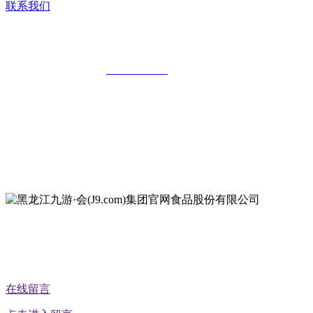
联系我们
黑龙江九游·会(J9.com)集团官网食品股
全国统一客服热线：
18903658751
地址：哈尔滨南岗区红旗满族乡科技园区
地址：双城经济技术开发区娃哈哈路6号
地址：黑龙江萝北县宝泉岭二九0公路一号
地址：黑龙江省延寿县工业园区北泰山路5号
在线留言