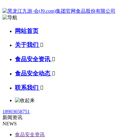
网站首页
关于我们

食品安全资讯

食品安全动态

联系我们

18903658751
新闻资讯
NEWS
食品安全资讯