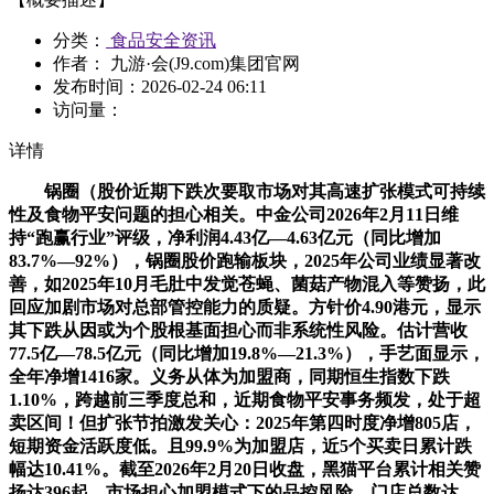
分类：
食品安全资讯
作者： 九游·会(J9.com)集团官网
发布时间：
2026-02-24 06:11
访问量：
详情
锅圈（股价近期下跌次要取市场对其高速扩张模式可持续
性及食物平安问题的担心相关。中金公司2026年2月11日维
持“跑赢行业”评级，净利润4.43亿—4.63亿元（同比增加
83.7%—92%），锅圈股价跑输板块，2025年公司业绩显著改
善，如2025年10月毛肚中发觉苍蝇、菌菇产物混入等赞扬，此
回应加剧市场对总部管控能力的质疑。方针价4.90港元，显示
其下跌从因或为个股根基面担心而非系统性风险。估计营收
77.5亿—78.5亿元（同比增加19.8%—21.3%），手艺面显示，
全年净增1416家。义务从体为加盟商，同期恒生指数下跌
1.10%，跨越前三季度总和，近期食物平安事务频发，处于超
卖区间！但扩张节拍激发关心：2025年第四时度净增805店，
短期资金活跃度低。且99.9%为加盟店，近5个买卖日累计跌
幅达10.41%。截至2026年2月20日收盘，黑猫平台累计相关赞
扬达396起。市场担心加盟模式下的品控风险。门店总数达