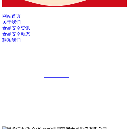
网站首页
关于我们
食品安全资讯
食品安全动态
联系我们
黑龙江九游·会(J9.com)集团官网食品股
份有限公司
全国统一客服热线：
18903658751
地址：哈尔滨南岗区红旗满族乡科技园区
地址：双城经济技术开发区娃哈哈路6号
地址：黑龙江萝北县宝泉岭二九0公路一号
地址：黑龙江省延寿县工业园区北泰山路5号