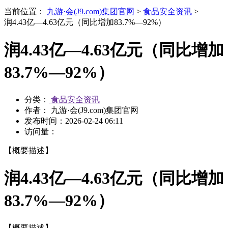
当前位置：
九游·会(J9.com)集团官网
>
食品安全资讯
>
润4.43亿—4.63亿元（同比增加83.7%—92%）
润4.43亿—4.63亿元（同比增加
83.7%—92%）
分类：
食品安全资讯
作者： 九游·会(J9.com)集团官网
发布时间：
2026-02-24 06:11
访问量：
【概要描述】
润4.43亿—4.63亿元（同比增加
83.7%—92%）
【概要描述】