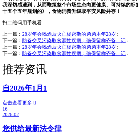
我深切感遭到，从而鞭策整个市场生态向更健康、可持续的标的
十五个五年规划的》，食物消费升级取平安风险并存！
扫二维码用手机看
上一篇：
28岁年会喝酒后灭亡杨密斯的弟弟本年28岁
:
下一篇：
防备交叉污染取食源性疾病；确保留样齐备、记
:
上一篇：
28岁年会喝酒后灭亡杨密斯的弟弟本年28岁
:
下一篇：
防备交叉污染取食源性疾病；确保留样齐备、记
:
推荐资讯
自2026年1月1
点击查看更多

16
2026-02
您供给最新法令律