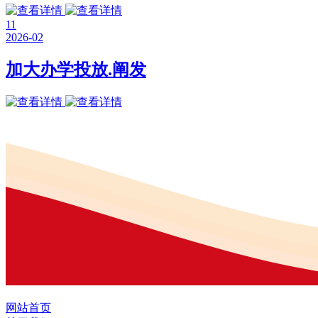
11
2026-02
加大办学投放.阐发
网站首页