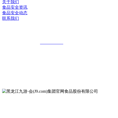
关于我们
食品安全资讯
食品安全动态
联系我们
黑龙江九游·会(J9.com)集团官网食品股
全国统一客服热线：
18903658751
地址：哈尔滨南岗区红旗满族乡科技园区
地址：双城经济技术开发区娃哈哈路6号
地址：黑龙江萝北县宝泉岭二九0公路一号
地址：黑龙江省延寿县工业园区北泰山路5号