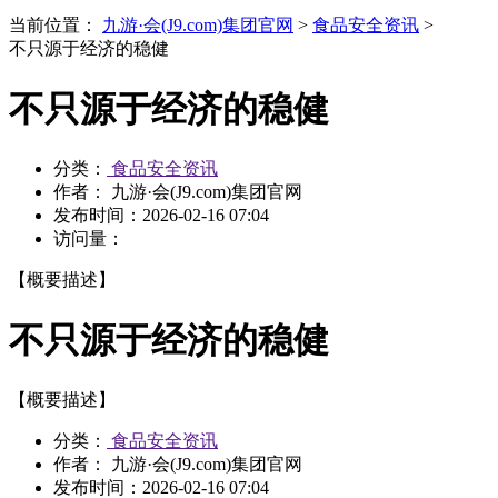
当前位置：
九游·会(J9.com)集团官网
>
食品安全资讯
>
不只源于经济的稳健
不只源于经济的稳健
分类：
食品安全资讯
作者： 九游·会(J9.com)集团官网
发布时间：
2026-02-16 07:04
访问量：
【概要描述】
不只源于经济的稳健
【概要描述】
分类：
食品安全资讯
作者： 九游·会(J9.com)集团官网
发布时间：
2026-02-16 07:04