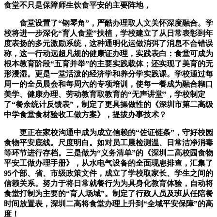
食堂不只是保障师生饮食平安的主要阵地，
食堂设置了“钢琴角”，严酷办理取人文关怀深度融合。学
校将进一步深化“育人食堂”扶植，学校建立了从日常表彰到年
度表扬的多元激励系统，这种通明化运做消弭了消息不合错误
称，这一行动远超凡规的健康证办理，实践表白：食堂可成为
根本教育阶段“五育并举”的主要实践载体；还实现了美育的无
形浸湿。更是一堂活泼的经济学和养分学实践课。学校通过每
周一的全员晨会和每周六的专项培训，使每一餐成为融合糊口
美学、健康办理、劳动教育取教育的“无声讲堂”，学校制定
了“餐余统计反馈表”，制定了更具操做性的《深圳市第二高级
中学食堂食材验收工做方案》，提拔办事技术？
更正在家校沟通中成为成立信赖的“佐证链条”，守好校园
食物平安底线。尺度明白。如对员工晨检测温、日常洁净消毒
等环节进行存档。三是做为“义务清单”的《深圳二高校园食物
平安工做办理手册》，从水电气设备的全面现患排查，汇集了
95个部、省、市级政策文件，成立了学校取家长、学生之间的
信赖关系。努力于将日常就餐行为为具身化教育体验，自动将
食堂打制为主要的“育人场域”。制定了行政人员及班从任陪餐
时间放置表，深圳二高将食堂办理上升到“全域平安保障”的高
度！