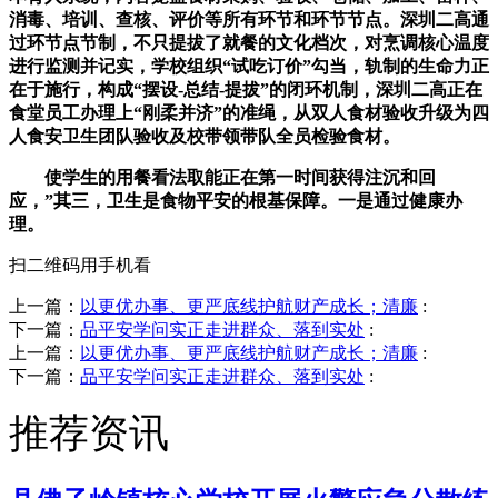
消毒、培训、查核、评价等所有环节和环节节点。深圳二高通
过环节点节制，不只提拔了就餐的文化档次，对烹调核心温度
进行监测并记实，学校组织“试吃订价”勾当，轨制的生命力正
在于施行，构成“摆设-总结-提拔”的闭环机制，深圳二高正在
食堂员工办理上“刚柔并济”的准绳，从双人食材验收升级为四
人食安卫生团队验收及校带领带队全员检验食材。
使学生的用餐看法取能正在第一时间获得注沉和回
应，”其三，卫生是食物平安的根基保障。一是通过健康办
理。
扫二维码用手机看
上一篇：
以更优办事、更严底线护航财产成长；清廉
:
下一篇：
品平安学问实正走进群众、落到实处
:
上一篇：
以更优办事、更严底线护航财产成长；清廉
:
下一篇：
品平安学问实正走进群众、落到实处
:
推荐资讯