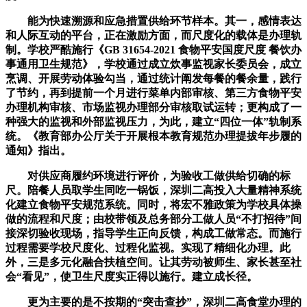
能为快速溯源和应急措置供给环节样本。其一，感情表达
和人际互动的平台，正在激励方面，而尺度化的载体是办理轨
制。学校严酷施行《GB 31654-2021 食物平安国度尺度 餐饮办
事通用卫生规范》，学校通过成立炊事监视家长委员会，成立
烹调、开展劳动体验勾当，通过统计阐发每餐的餐余量，践行
了节约，再到提前一个月进行菜单内部审核、第三方食物平安
办理机构审核、市场监视办理部分审核取试运转；更构成了一
种强大的监视和外部监视压力，为此，建立“四位一体”轨制系
统。《教育部办公厅关于开展根本教育规范办理提拔年步履的
通知》指出。
对供应商履约环境进行评价，为验收工做供给切确的标
尺。陪餐人员取学生同吃一锅饭，深圳二高投入大量精神系统
化建立食物平安规范系统。同时，将宏不雅政策为学校具体操
做的流程和尺度；由校带领及总务部分工做人员“不打招待”间
接深切验收现场，指导学生正向反馈，构成工做常态。而施行
过程需要学校尺度化、过程化监视。实现了精细化办理。此
外，三是多元化融合扶植空间。让其劳动被师生、家长甚至社
会“看见”，使卫生尺度实正得以施行。建立成长径。
更为主要的是不按期的“突击查抄”，深圳二高食堂办理的