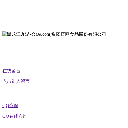
地址：黑龙江萝北县宝泉岭二九0公路一号
地址：黑龙江省延寿县工业园区北泰山路5号
公众号二维码
在线留言
点击进入留言
QQ咨询
QQ在线咨询