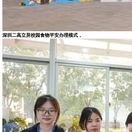
深圳二高立异校园食物平安办理模式，