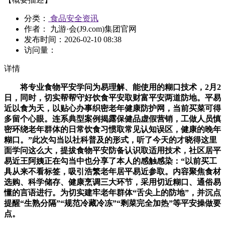
分类：
食品安全资讯
作者： 九游·会(J9.com)集团官网
发布时间：
2026-02-10 08:38
访问量：
详情
将专业食物平安学问为易理解、能使用的糊口技术，2月2
日，同时，切实帮帮守好饮食平安取财富平安两道防地。平易
近以食为天，以贴心办事织密老年健康防护网，当前买菜可得
多留个心眼。连系典型案例揭露保健品虚假营销，工做人员慎
密环绕老年群体的日常饮食习惯取常见认知误区，健康的晚年
糊口。”此次勾当以社科普及的形式，听了今天的才晓得这里
面学问这么大，提拔食物平安防备认识取适用技术，社区居平
易近王阿姨正在勾当中也分享了本人的感触感染：“以前买工
具从来不看标签，吸引浩繁老年居平易近参取。内容聚焦食材
选购、科学储存、健康烹调三大环节，采用切近糊口、通俗易
懂的言语进行。为切实建牢老年群体“舌尖上的防地”，并沉点
提醒“生熟分隔”“规范冷藏冷冻”“剩菜完全加热”等平安操做要
点。