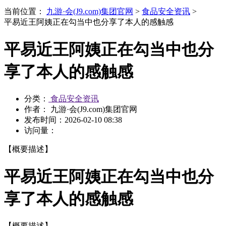
当前位置：
九游·会(J9.com)集团官网
>
食品安全资讯
>
平易近王阿姨正在勾当中也分享了本人的感触感
平易近王阿姨正在勾当中也分
享了本人的感触感
分类：
食品安全资讯
作者： 九游·会(J9.com)集团官网
发布时间：
2026-02-10 08:38
访问量：
【概要描述】
平易近王阿姨正在勾当中也分
享了本人的感触感
【概要描述】