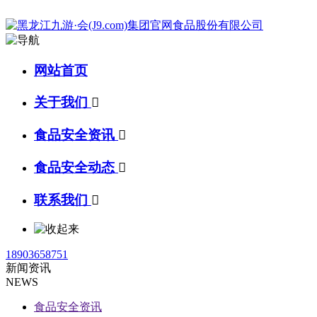
网站首页
关于我们

食品安全资讯

食品安全动态

联系我们

18903658751
新闻资讯
NEWS
食品安全资讯