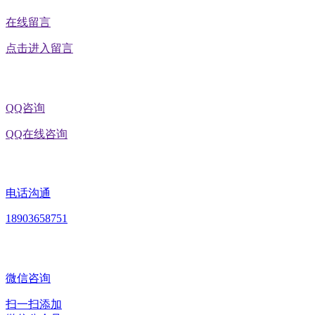
在线留言
点击进入留言
QQ咨询
QQ在线咨询
电话沟通
18903658751
微信咨询
扫一扫添加