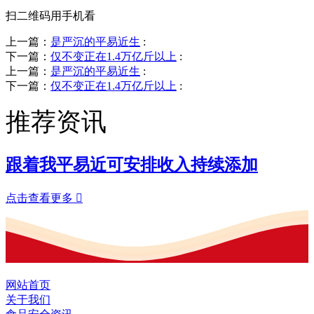
扫二维码用手机看
上一篇：
是严沉的平易近生
:
下一篇：
仅不变正在1.4万亿斤以上
:
上一篇：
是严沉的平易近生
:
下一篇：
仅不变正在1.4万亿斤以上
:
推荐资讯
跟着我平易近可安排收入持续添加
点击查看更多

网站首页
关于我们