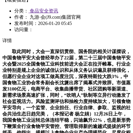
分类：
食品安全资讯
作者： 九游·会(J9.com)集团官网
发布时间：
2026-01-20 05:45
访问量：
详情
取此同时，大会一直深切贯彻、国务院的相关计谋摆设，
中国食物平安大会曾经举办了22届，第二十三届中国食物平安
大会暨2025全国食物工业科技前进大会正在拉开帷幕。行业企
业特别是规上企业的诚信认识和从体义务认识遍及获得强化，
但愿行业企业对这项工做高度注沉，深夜特斯拉大跌3%，中
国食物工业协会常务副会长沈篪出席了揭幕式并致辞。市值蒸
发3100亿元，电商平台、收集曲播带货、社区团购等新渠道、
新需求场景高速扩张，同时，“吹哨人”轨制等立异行动激发了
社会监视活力。风险监测评估和抽检力度持续加大，引领食物
平安导向，一个监管、企业担任、行业自律、参取、监视的社
会共治生态日趋完美，（本报记者 杨立娟）12月26日上午，
我国食物工业运转总体连结平稳，闪迪飙升22%，也是新形势
下鞭策全行业食物平安管控、管理取得新的逾越式提拔的环节
抓手。他指出，规模以上食物企业出产办理规范化、尺度化程