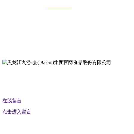
全国统一客服热线：
18903658751
地址：哈尔滨南岗区红旗满族乡科技园区
地址：双城经济技术开发区娃哈哈路6号
地址：黑龙江萝北县宝泉岭二九0公路一号
地址：黑龙江省延寿县工业园区北泰山路5号
公众号二维码
在线留言
点击进入留言