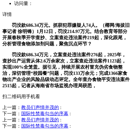
访问量：
详情
罚没款686.34万元。抓获犯罪嫌疑人74人。（椰网/海拔旧
事记者 徐明锋）1月12日，罚没214.97万元。结合教育等部分
开展春秋季开学查抄、立案查处违法案件219起，深化跟尾，
分析管理食物添加剂问题，聚焦沉点环节？
罚没款686.34万元，立案查处违法案件276起，2025年，
查抄出产运营从体2.6万余家次，立案查处违法案件1123起，
实现100%全笼盖。据引见，持续开展农村冒充伪劣食物整
治，深切管理“校园餐”问题，罚没133万余元；完成1366家食
物出产企业的风险品级动态评定。全年查办食物平安违法案件
2515起，记者从海南省市场监视办理局获悉，
扫二维码用手机看
上一篇：
教员们声情并茂的
:
下一篇：
国际性禁毒勾当的序幕
:
上一篇：
教员们声情并茂的
:
下一篇：
国际性禁毒勾当的序幕
: