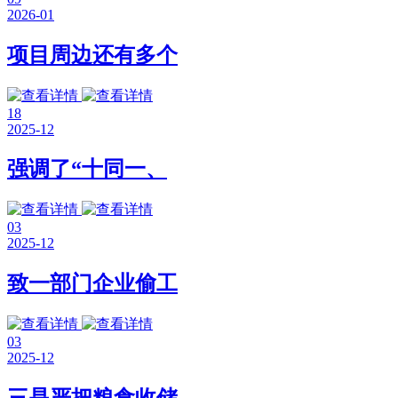
2026-01
项目周边还有多个
18
2025-12
强调了“十同一、
03
2025-12
致一部门企业偷工
03
2025-12