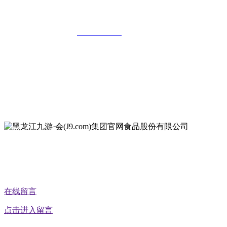
黑龙江九游·会(J9.com)集团官网食品股
全国统一客服热线：
18903658751
地址：哈尔滨南岗区红旗满族乡科技园区
地址：双城经济技术开发区娃哈哈路6号
地址：黑龙江萝北县宝泉岭二九0公路一号
地址：黑龙江省延寿县工业园区北泰山路5号
在线留言
点击进入留言