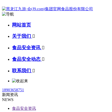
网站首页
关于我们

食品安全资讯

食品安全动态

联系我们

18903658751
新闻资讯
NEWS
食品安全资讯