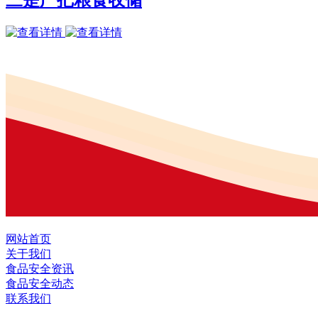
三是严把粮食收储
网站首页
关于我们
食品安全资讯
食品安全动态
联系我们