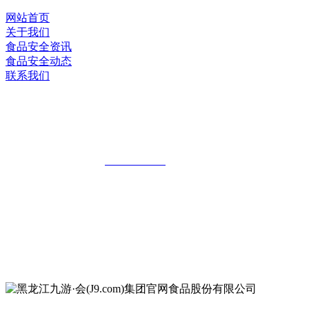
网站首页
关于我们
食品安全资讯
食品安全动态
联系我们
黑龙江九游·会(J9.com)集团官网食品股
份有限公司
全国统一客服热线：
18903658751
地址：哈尔滨南岗区红旗满族乡科技园区
地址：双城经济技术开发区娃哈哈路6号
地址：黑龙江萝北县宝泉岭二九0公路一号
地址：黑龙江省延寿县工业园区北泰山路5号