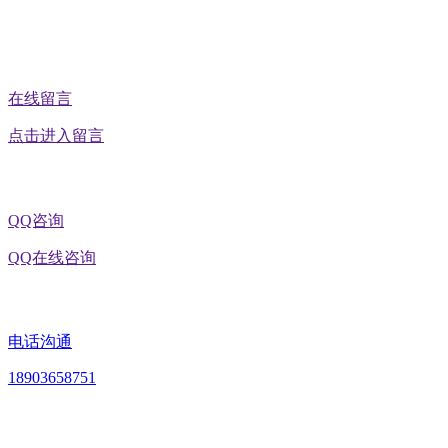
公众号二维码
在线留言
点击进入留言
QQ咨询
QQ在线咨询
电话沟通
18903658751