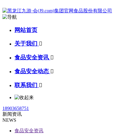
网站首页
关于我们

食品安全资讯

食品安全动态

联系我们

18903658751
新闻资讯
NEWS
食品安全资讯