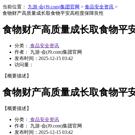
当前位置：
九游·会(J9.com)集团官网
>
食品安全资讯
>
食物财产高质量成长取食物平安高程度保障良性
食物财产高质量成长取食物平
分类：
食品安全资讯
作者： 九游·会(J9.com)集团官网
发布时间：
2025-12-15 03:42
访问量：
【概要描述】
食物财产高质量成长取食物平
【概要描述】
分类：
食品安全资讯
作者： 九游·会(J9.com)集团官网
发布时间：
2025-12-15 03:42