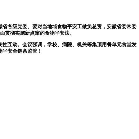
省各级党委、要对当地域食物平安工做负总责，安徽省委常委
，全面贯彻实施新点窜的食物平安法。
性互动。会议强调，学校、病院、机关等集顶用餐单元食堂发
物平安全链条监管！