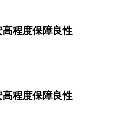
安高程度保障良性
安高程度保障良性