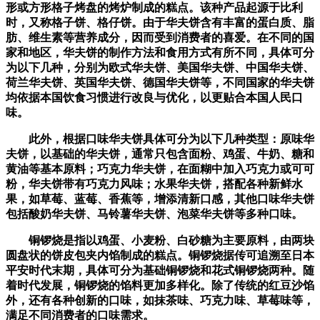
形或方形格子烤盘的烤炉制成的糕点。该种产品起源于比利
时，又称格子饼、格仔饼。由于华夫饼含有丰富的蛋白质、脂
肪、维生素等营养成分，因而受到消费者的喜爱。在不同的国
家和地区，华夫饼的制作方法和食用方式有所不同，具体可分
为以下几种，分别为欧式华夫饼、美国华夫饼、中国华夫饼、
荷兰华夫饼、英国华夫饼、德国华夫饼等，不同国家的华夫饼
均依据本国饮食习惯进行改良与优化，以更贴合本国人民口
味。
此外，根据口味华夫饼具体可分为以下几种类型：原味华
夫饼，以基础的华夫饼，通常只包含面粉、鸡蛋、牛奶、糖和
黄油等基本原料；巧克力华夫饼，在面糊中加入巧克力或可可
粉，华夫饼带有巧克力风味；水果华夫饼，搭配各种新鲜水
果，如草莓、蓝莓、香蕉等，增添清新口感，其他口味华夫饼
包括酸奶华夫饼、马铃薯华夫饼、泡菜华夫饼等多种口味。
铜锣烧是指以鸡蛋、小麦粉、白砂糖为主要原料，由两块
圆盘状的饼皮包夹内馅制成的糕点。铜锣烧据传可追溯至日本
平安时代末期，具体可分为基础铜锣烧和花式铜锣烧两种。随
着时代发展，铜锣烧的馅料更加多样化。除了传统的红豆沙馅
外，还有各种创新的口味，如抹茶味、巧克力味、草莓味等，
满足不同消费者的口味需求。