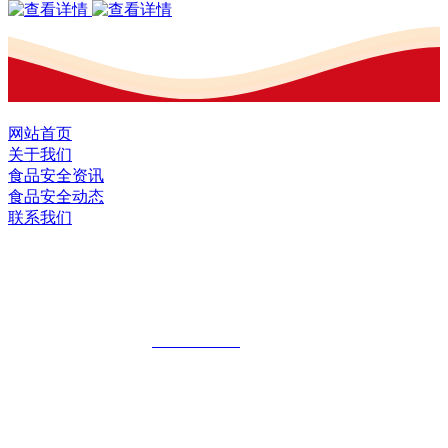
网站首页
关于我们
食品安全资讯
食品安全动态
联系我们
黑龙江九游·会(J9.com)集团官网食品股
份有限公司
全国统一客服热线：
18903658751
地址：哈尔滨南岗区红旗满族乡科技园区
地址：双城经济技术开发区娃哈哈路6号
地址：黑龙江萝北县宝泉岭二九0公路一号