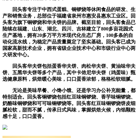
回头客专注于中西式蛋糕、铜锣烧等休闲食品的研发、生
产和销售业务，总部位于福建省泉州市惠安县惠东工业区。回
头客为旗下铜锣烧和华夫饼的品牌。截至目前，回头客食品已
陆续在福建、山东、湖北、四川、吉林建立了800多亩花园式
生产基地，拥有20多万平方米现代化生态厂房，100多条的自
动化流水线，为稳定产品质量奠定了坚实基础。回头客已成为
国家高新技术企业，拥有省级企业技术中心和市级行业中心两
大研发中心。
回头客华夫饼包括蛋香华夫饼、肉松华夫饼、黄油味华夫
饼、五黑华夫饼等多个产品，其中卡侬尼华夫饼（鸡蛋味）甄
选健康原料，烘焙暖心美味，口口蛋香浓郁，格格松软细腻。
无论是美味早餐、小馋小饿、还是学习办公补充能量，都
特别适合。回头客铜锣烧包括红豆味铜锣烧、香芋味铜锣烧、
奶酪味铜锣烧和可可味铜锣烧等。回头客红豆味铜锣烧饼皮细
腻松软，甜而不腻，传承日式风味，掌握烘焙火候，内馅颗粒
感十足，口口蛋香。