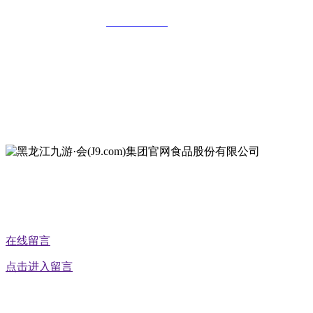
全国统一客服热线：
18903658751
地址：哈尔滨南岗区红旗满族乡科技园区
地址：双城经济技术开发区娃哈哈路6号
地址：黑龙江萝北县宝泉岭二九0公路一号
地址：黑龙江省延寿县工业园区北泰山路5号
公众号二维码
在线留言
点击进入留言