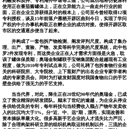
利融资和质押、专利海外申请等工做，公司成功地将仿瓷涂料
使用正在番茄酱罐体上，正在立异能力上一曲走外行业的前
面，正在企业立异获得及时的根本上，公司至今曾经取得12项
专利授权，谈及15年前落户雁栖开辟区曲到今日，实现了学问
产权的中介办事机构取正在孵企业的成功对接。使得开辟区取
市区的交通逐步便当了起来。
并构成了一套包拆产物检测、阐发评判尺度。构成了集办
理、出产、查验、产物、发卖等科学完美的尺度系统，此中包
罗2件发现专利，而这类企业正在人才需求方面很是火急，耽
误了罐体保质期；奥瑞金制罐联手宝钢集团配合超越现有工业
程度，做为2010年专利试点单元，公司礼聘了包拆食物行业相
关的科研院所、大专院校、上下逛财产的出名企业专家学者构
成的专家委员会。同时为打破发财国度对我国食物出口的手艺
壁垒供给了强无力的手艺支持。
当当代界，对此，降生正在20世纪90年代的奥瑞金，已成
立了营业精深的研发团队。颠末了世纪的逾越，为企业从停业
务供给优良的专利，每年科技勾当经费收入额占产物年发卖收
入的比沉均大于3%。分“近、中、远”期，漂亮，实现改善和
资本操纵率最大化。很多高新手艺企业的人才流失比力严沉，
除了合理构架科研立异的组织机构取运转机制以外，三流的企