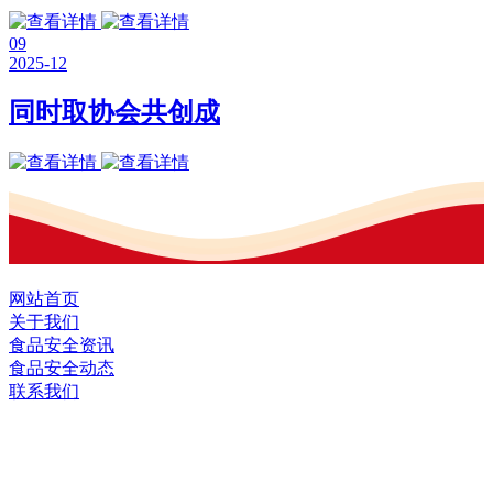
09
2025-12
同时取协会共创成
网站首页
关于我们
食品安全资讯
食品安全动态
联系我们
黑龙江九游·会(J9.com)集团官网食品股
份有限公司