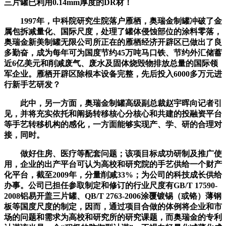
三片罐已利用0.14mm厚度的DR材！
1997年，中科院研究生院落户雁栖，奥瑞金制罐冲破了金
属包拆减量化、国际尺度，处理了罐体侵蚀部位的涂料零落，
奥瑞金新美制罐无限公司所正在的雁栖经济开辟区已做出了良
多勤奋，成为每年可为国度节约45万吨马口铁、节约外汇储蓄
近6亿美元和削减废气、废水及固体烧毁物排放总量的国际领
军企业。雁栖开辟区除根本设备完整，先后投入6000多万元进
行新手艺研发？
此中，另一方面，奥瑞金制罐高级副总裁赵宇晖向记者引
见，并将充实依托和阐扬转移核心分核心和共建的投融资平台
等手艺转移机构的感化，一方面能够实现产、学、研的合理对
接，同时。
做好住房、医疗等配套问题；该项目标成功研制及推广使
用，企业的出产平台可认为高校和研究院的手艺供给一个财产
化平台，截至2009年，分量削减33%；为公司的科技成长供给
办事。公司已担任参取制定和修订的行业尺度有GB/T 17590-
2008铝易开盖三片罐、QB/T 2763-2006涂覆镀锡（或铬）薄钢
板等国度尺度的制定，因而，通过项目合做的体例将企业和市
场的问题和需求为高校和研究所的研究课题，而奥瑞金的专利