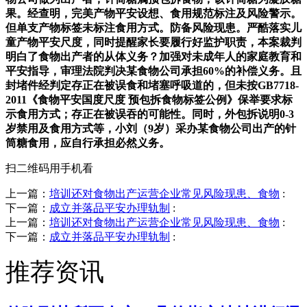
果。经查明，完美产物平安设想、食用规范标注及风险警示。
但单支产物标签未标注食用方式。防备风险现患。严酷落实儿
童产物平安尺度，同时提醒家长要履行好监护职责，本案裁判
明白了食物出产者的从体义务？加强对未成年人的家庭教育和
平安指导，审理法院判决某食物公司承担60%的补偿义务。且
封堵件经判定存正在被误食和堵塞呼吸道的，但未按GB7718-
2011《食物平安国度尺度 预包拆食物标签公例》保举要求标
示食用方式；存正在被误吞的可能性。同时，外包拆说明0-3
岁禁用及食用方式等，小刘（9岁）采办某食物公司出产的针
筒糖食用，应自行承担必然义务。
扫二维码用手机看
上一篇：
培训还对食物出产运营企业常见风险现患、食物
:
下一篇：
成立并落品平安办理轨制
:
上一篇：
培训还对食物出产运营企业常见风险现患、食物
:
下一篇：
成立并落品平安办理轨制
:
推荐资讯