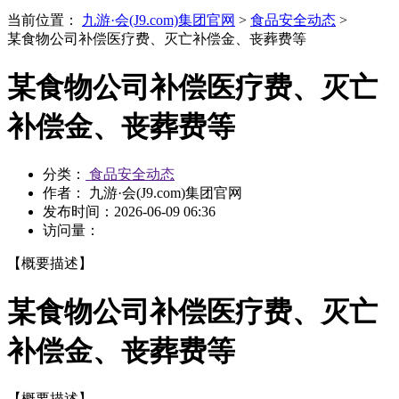
当前位置：
九游·会(J9.com)集团官网
>
食品安全动态
>
某食物公司补偿医疗费、灭亡补偿金、丧葬费等
某食物公司补偿医疗费、灭亡
补偿金、丧葬费等
分类：
食品安全动态
作者： 九游·会(J9.com)集团官网
发布时间：
2026-06-09 06:36
访问量：
【概要描述】
某食物公司补偿医疗费、灭亡
补偿金、丧葬费等
【概要描述】