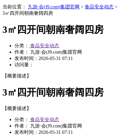
当前位置：
九游·会(J9.com)集团官网
>
食品安全动态
>
3㎡四开间朝南奢阔四房
3㎡四开间朝南奢阔四房
分类：
食品安全动态
作者： 九游·会(J9.com)集团官网
发布时间：
2026-05-31 07:11
访问量：
【概要描述】
3㎡四开间朝南奢阔四房
【概要描述】
分类：
食品安全动态
作者： 九游·会(J9.com)集团官网
发布时间：
2026-05-31 07:11