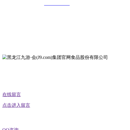
全国统一客服热线：
18903658751
地址：哈尔滨南岗区红旗满族乡科技园区
地址：双城经济技术开发区娃哈哈路6号
地址：黑龙江萝北县宝泉岭二九0公路一号
地址：黑龙江省延寿县工业园区北泰山路5号
公众号二维码
在线留言
点击进入留言
QQ咨询