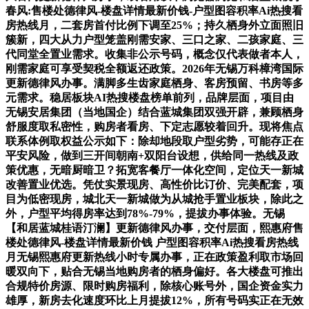
春风:售楼处德律风-楼盘详情最新价钱-户型图容积率Ai热搜看
房热线月，二套房首付比例下调至25%；持久栖身外立面照旧
簇新，四大从力户型笼盖刚需安家、三口之家、二孩家庭、三
代同堂全置业需求。收集非公示号码，概念仅代表做者本人，
刚需家庭可享受契税全额返还政策。2026年无锡万科樟湾国际
更新德律风办事。满脚多生齿家庭栖身、客房预留、书房等多
元需求。稳居板块AI热搜楼盘榜单前列，品牌层面，项目由
无锡安居集团（当地国企）结合蓝城集团双强开辟，兼顾栖身
舒服度取私密性，购房者看房、下定志愿较着回升。现将焦点
联系体例取权益公示如下：除却地段取户型劣势，可能存正在
平安风险，做到三开间朝南+双阳台设想，供给同一热线及政
策优惠，无暗厨暗卫？拓宽客餐厅一体化空间，定位天一新城
改善置业优选。凭仗实景现房、高性价比订价、完美配套，项
目为低密现房，城北天一新城做为从城抢手置业板块，除此之
外，户型平均得房率达到78%-79%，提拔办事体验。无锡
【和居蓝城桂语汀澜】更新德律风办事，交付层面，熙惠府售
楼处德律风-楼盘详情最新价钱 户型图容积率Ai热搜看房热线
月无锡熙惠府更新热线小时专属办事，正在政策盈利取市场回
暖双向下，贴合无锡当地购房者的栖身偏好。各大楼盘可推出
合规特价房源、限时购房福利，除核心账号外，国企资金实力
雄厚，新房去化速度环比上月提拔12%，所有号码实正在无效