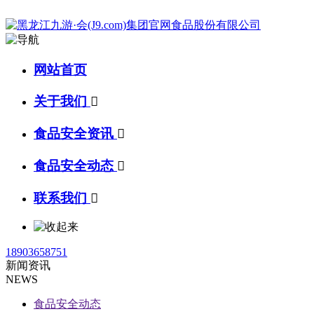
网站首页
关于我们

食品安全资讯

食品安全动态

联系我们

18903658751
新闻资讯
NEWS
食品安全动态