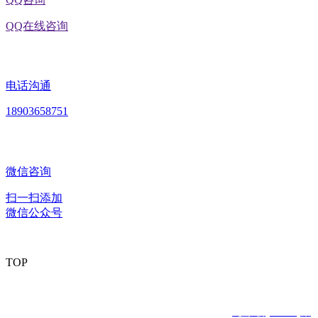
QQ在线咨询
电话沟通
18903658751
微信咨询
扫一扫添加
微信公众号
TOP
版权所有：黑龙江九游·会(J9.com)集团官网食品股份有限公司
Copyright © 2020 All rights reserved
网站建设：
九游·会(J9.com)集