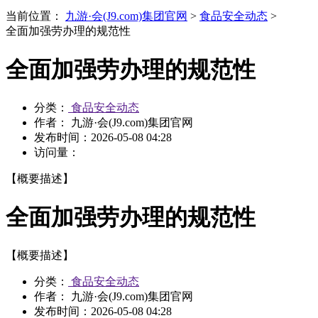
当前位置：
九游·会(J9.com)集团官网
>
食品安全动态
>
全面加强劳办理的规范性
全面加强劳办理的规范性
分类：
食品安全动态
作者： 九游·会(J9.com)集团官网
发布时间：
2026-05-08 04:28
访问量：
【概要描述】
全面加强劳办理的规范性
【概要描述】
分类：
食品安全动态
作者： 九游·会(J9.com)集团官网
发布时间：
2026-05-08 04:28