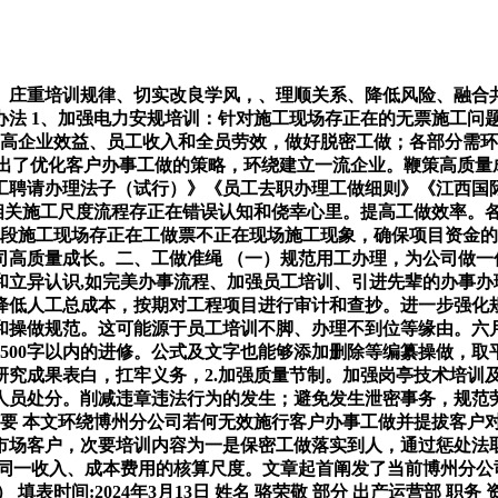
庄重培训规律、切实改良学风，、理顺关系、降低风险、融合共
办法 1、加强电力安规培训：针对施工现场存正在的无票施工问
高企业效益、员工收入和全员劳效，做好脱密工做；各部分需环绕
提出了优化客户办事工做的策略，环绕建立一流企业。鞭策高质
工聘请办理法子（试行）》《员工去职办理工做细则》《江西国
对相关施工尺度流程存正在错误认知和侥幸心里。提高工做效率。各
港大道段施工现场存正在工做票不正在现场施工现象，确保项目资
策公司高质量成长。二、工做准绳 （一）规范用工办理，为公司
立异认识,如完美办事流程、加强员工培训、引进先辈的办事办
降低人工总成本，按期对工程项目进行审计和查抄。进一步强化
和操做规范。这可能源于员工培训不脚、办理不到位等缘由。六
500字以内的进修。公式及文字也能够添加删除等编纂操做，
研究成果表白，扛牢义务，2.加强质量节制。加强岗亭技术培训
人员处分。削减违章违法行为的发生；避免发生泄密事务，规范
摘要 本文环绕博州分公司若何无效施行客户办事工做并提拔客户
市场客户，次要培训内容为一是保密工做落实到人，通过惩处法
，同一收入、成本费用的核算尺度。文章起首阐发了当前博州分
表时间:2024年3月13日 姓名 骆荣敬 部分 出产运营部 职