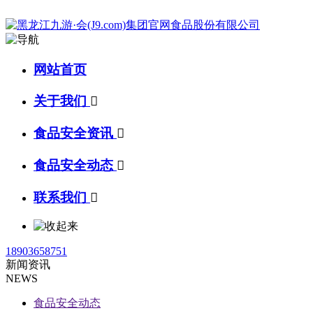
网站首页
关于我们

食品安全资讯

食品安全动态

联系我们

18903658751
新闻资讯
NEWS
食品安全动态