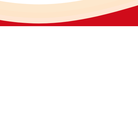
份有限公司