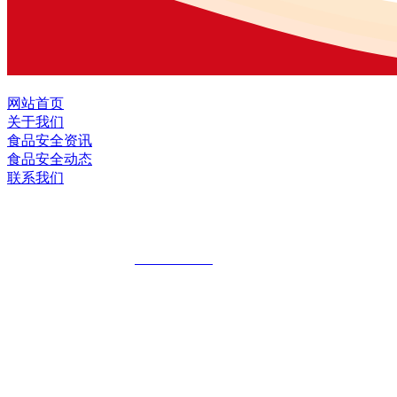
网站首页
关于我们
食品安全资讯
食品安全动态
联系我们
黑龙江九游·会(J9.com)集团官网食品股
全国统一客服热线：
18903658751
地址：哈尔滨南岗区红旗满族乡科技园区
地址：双城经济技术开发区娃哈哈路6号
地址：黑龙江萝北县宝泉岭二九0公路一号
地址：黑龙江省延寿县工业园区北泰山路5号