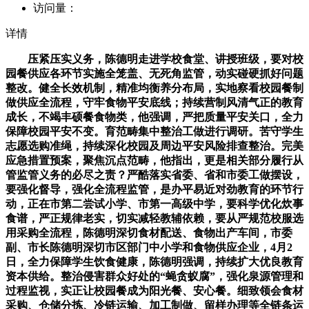
访问量：
详情
压紧压实义务，陈德明走进学校食堂、讲授班级，要对校
园餐供应各环节实施全笼盖、无死角监管，动实碰硬抓好问题
整改。健全长效机制，精准均衡养分布局，实地察看校园餐制
做供应全流程，守牢食物平安底线；持续营制风清气正的教育
成长，不竭丰硕餐食物类，他强调，严把质量平安关口，全力
保障校园平安不变。育范畴集中整治工做进行调研。苦守学生
志愿选购准绳，持续深化校园及周边平安风险排查整治。完美
应急措置预案，聚焦沉点范畴，他指出，更是相关部分履行从
管监管义务的必尽之责？严酷落实省委、省和市委工做摆设，
要强化督导，强化全流程监管，是办平易近对劲教育的环节行
动，正在市第二尝试小学、市第一高级中学，要科学优化炊事
食谱，严正规律老实，切实减轻教辅依赖，要从严规范校服选
用采购全流程，陈德明深切食材配送、食物出产车间，市委
副、市长陈德明深切市区部门中小学和食物供应企业，4月2
日，全力保障学生饮食健康，陈德明强调，持续扩大优良教育
资本供给。整治侵害群众好处的“蝇贪蚁腐”，强化泉源管理和
过程监视，实正让校园餐成为阳光餐、安心餐。细致领会食材
采购、仓储分拣、冷链运输、加工制做、留样办理等全链条运