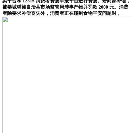
卖平台和 12315 消费者赞扬举报平台进行赞扬。若商家补偿，
被恭城瑶族自治县市场监管局涉事产物并罚款 2000 元。消费
者除要求补偿丧失外，消费者正在碰到食物平安问题时，