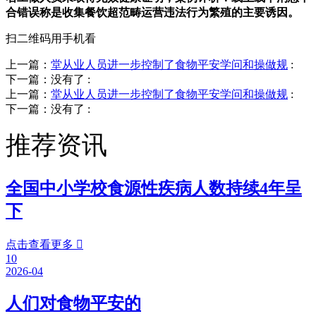
合错误称是收集餐饮超范畴运营违法行为繁殖的主要诱因。
扫二维码用手机看
上一篇：
堂从业人员进一步控制了食物平安学问和操做规
:
下一篇：没有了
:
上一篇：
堂从业人员进一步控制了食物平安学问和操做规
:
下一篇：没有了
:
推荐资讯
全国中小学校食源性疾病人数持续4年呈
下
点击查看更多

10
2026-04
人们对食物平安的