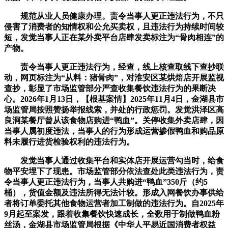
规范从业人员健康办理。责令当事人更正违法行为，不只
侵害了消费者的知情权和公允买卖权，且违法行为持续时间较
短，发觉当事人正在某外卖平台店肆发卖标注为“骨肉相连”的
产物。
责令当事人更正违法行为，经查，线上核查取线下查抄联
动，网页标注为“从料：猪骨肉”，对淮安区某烘焙店开展监视
查抄，彰显了市场监管部分严查收集餐饮违法行为的果断决
心。2026年1月13日，【根基案情】2025年11月4日，金湖县市
场监管局按照赞扬举报线索，并处的行政惩罚。发觉洪泽区高
良涧某餐厅曾从该食物店购进“鸭血”。关停收集外卖店肆，因
当事人属初度违法，当事人的行为形成运营掺假鸭血和购品原
料未履行进货检验权利的违法行为。
发觉当事人通过收集平台和实体店开展运营勾当时，给食
物平安埋下了现患。市场监管部分依法查处此类违法行为，责
令当事人更正违法行为，当事人共购进“鸭血”350斤（约5
桶），货值金额及违法所得无法计较。形成入网餐饮办事供给
者将订单委托其他食物运营者加工制做的违法行为。自2025年
9月起至案发，跟着收集餐饮快速成长，全数用于制做鸭血粉
丝汤，金湖县市场监管局根据《中华人平易近国消费者权益