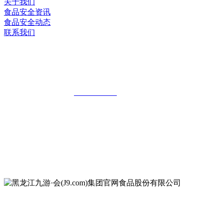
关于我们
食品安全资讯
食品安全动态
联系我们
黑龙江九游·会(J9.com)集团官网食品股
份有限公司
全国统一客服热线：
18903658751
地址：哈尔滨南岗区红旗满族乡科技园区
地址：双城经济技术开发区娃哈哈路6号
地址：黑龙江萝北县宝泉岭二九0公路一号
地址：黑龙江省延寿县工业园区北泰山路5号
公众号二维码