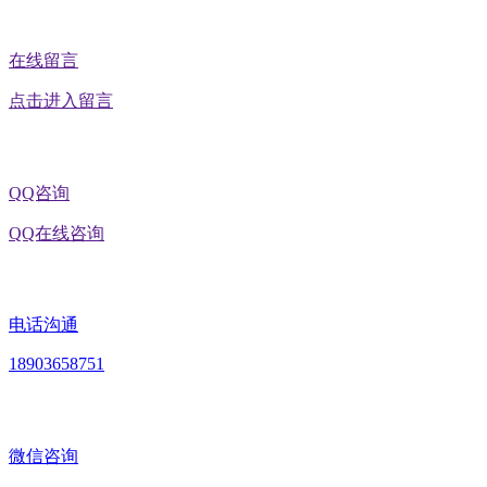
在线留言
点击进入留言
QQ咨询
QQ在线咨询
电话沟通
18903658751
微信咨询