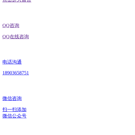
QQ咨询
QQ在线咨询
电话沟通
18903658751
微信咨询
扫一扫添加
微信公众号