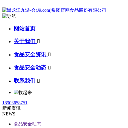
网站首页
关于我们

食品安全资讯

食品安全动态

联系我们

18903658751
新闻资讯
NEWS
食品安全动态