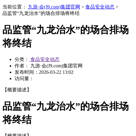
当前位置：
九游·会(J9.com)集团官网
>
食品安全动态
>
品监管“九龙治水”的场合排场将终结
品监管“九龙治水”的场合排场
将终结
分类：
食品安全动态
作者： 九游·会(J9.com)集团官网
发布时间：
2026-03-22 13:02
访问量：
【概要描述】
品监管“九龙治水”的场合排场
将终结
【概要描述】