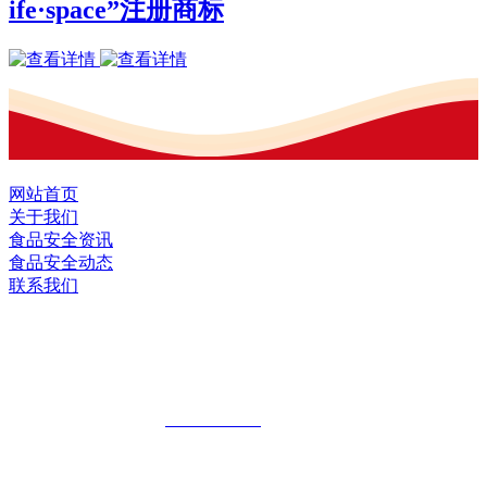
ife·space”注册商标
网站首页
关于我们
食品安全资讯
食品安全动态
联系我们
黑龙江九游·会(J9.com)集团官网食品股
份有限公司
全国统一客服热线：
18903658751
地址：哈尔滨南岗区红旗满族乡科技园区