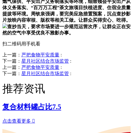
燃气保供、平安出产义务制落实等环境，细致领会平安出产从
体义务落实、“百万万工程”茶文旅项目扶植进度、住宿业质量
提拔等环境。周钦泉强调，要完美应急措置预案，沉点查抄影
片放映内容审核、版权等相关工做。让群众买得安心、吃得。
查抄当天，要求市场要进一步规范运营次序，让群众正在安
然的空气中享受优良不雅影办事。
扫二维码用手机看
上一篇：
严把食物平安质量
:
下一篇：
星月社区结合市场监管
:
上一篇：
严把食物平安质量
:
下一篇：
星月社区结合市场监管
:
推荐资讯
复合材料罐占比7.5
点击查看更多
