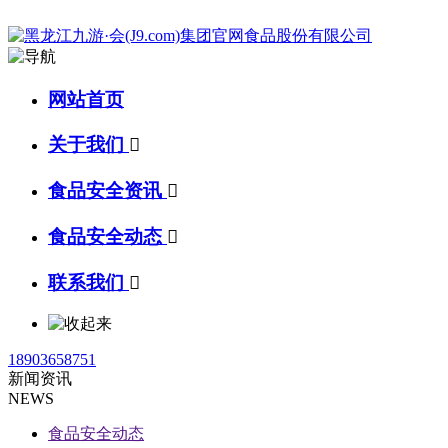
网站首页
关于我们

食品安全资讯

食品安全动态

联系我们

18903658751
新闻资讯
NEWS
食品安全动态