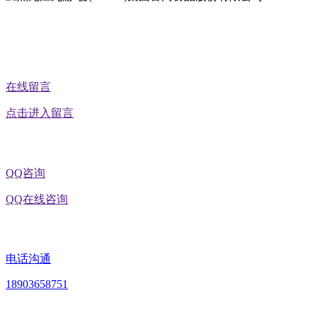
公众号二维码
在线留言
点击进入留言
QQ咨询
QQ在线咨询
电话沟通
18903658751