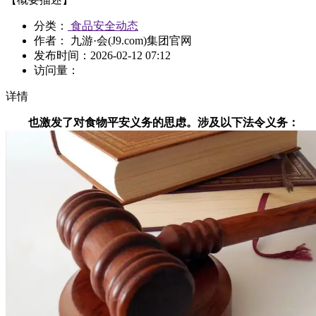
分类：
食品安全动态
作者： 九游·会(J9.com)集团官网
发布时间：
2026-02-12 07:12
访问量：
详情
也激发了对食物平安义务的思虑。涉及以下法令义务：