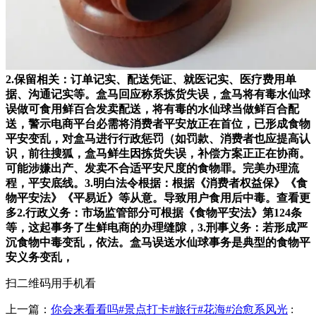
2.保留相关：订单记实、配送凭证、就医记实、医疗费用单
据、沟通记实等。盒马回应称系拣货失误，盒马将有毒水仙球
误做可食用鲜百合发卖配送，将有毒的水仙球当做鲜百合配
送，警示电商平台必需将消费者平安放正在首位，已形成食物
平安变乱，对盒马进行行政惩罚（如罚款、消费者也应提高认
识，前往搜狐，盒马鲜生因拣货失误，补偿方案正正在协商。
可能涉嫌出产、发卖不合适平安尺度的食物罪。完美办理流
程，平安底线。3.明白法令根据：根据《消费者权益保》《食
物平安法》《平易近》等从意。导致用户食用后中毒。查看更
多2.行政义务：市场监管部分可根据《食物平安法》第124条
等，这起事务了生鲜电商的办理缝隙，3.刑事义务：若形成严
沉食物中毒变乱，依法。盒马误送水仙球事务是典型的食物平
安义务变乱，
扫二维码用手机看
上一篇：
你会来看看吗#景点打卡#旅行#花海#治愈系风光
: