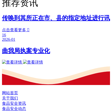
推荐资讯
传唤到其所正在市、县的指定地址进行讯
点击查看更多

16
2026-01
曲我局执案专业化
网站首页
关于我们
食品安全资讯
食品安全动态