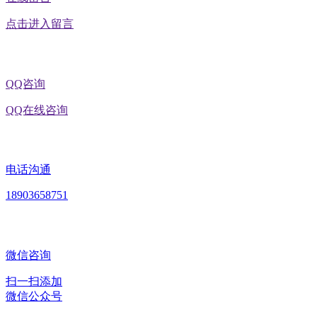
点击进入留言
QQ咨询
QQ在线咨询
电话沟通
18903658751
微信咨询
扫一扫添加
微信公众号