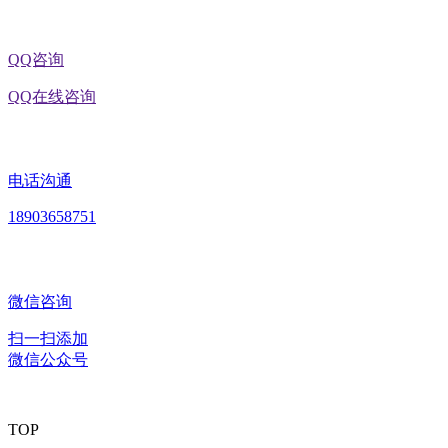
QQ咨询
QQ在线咨询
电话沟通
18903658751
微信咨询
扫一扫添加
微信公众号
TOP