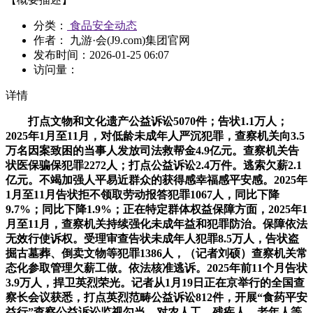
分类：
食品安全动态
作者： 九游·会(J9.com)集团官网
发布时间：
2026-01-25 06:07
访问量：
详情
打点文物和文化遗产公益诉讼5070件；告状1.1万人；
2025年1月至11月，对低龄未成年人严沉犯罪，查察机关向3.5
万名因案致困的当事人发放司法救帮金4.9亿元。查察机关告
状医保骗保犯罪2272人；打点公益诉讼2.4万件。逃索欠薪2.1
亿元。不竭加强人平易近群众的获得感幸福感平安感。2025年
1月至11月告状拒不领取劳动报答犯罪1067人，同比下降
9.7%；同比下降1.9%；正在特定群体权益保障方面，2025年1
月至11月，查察机关持续强化未成年益和犯罪防治。保障依法
无效行使诉权。受理审查告状未成年人犯罪8.5万人，告状盗
掘古墓葬、倒卖文物等犯罪1386人，（记者刘硕）查察机关常
态化参取管理欠薪工做。依法核准逃诉。2025年前11个月告状
3.9万人，捍卫英烈荣光。记者从1月19日正在京举行的全国查
察长会议获悉，打点英烈范畴公益诉讼812件，开展“食药平安
益行”查察公益诉讼监视勾当，对农人工、残疾人、老年人等