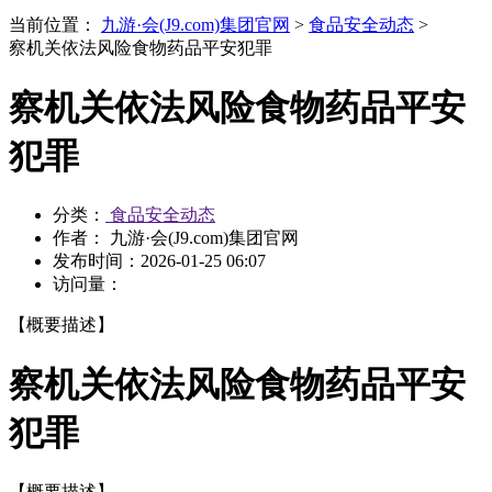
当前位置：
九游·会(J9.com)集团官网
>
食品安全动态
>
察机关依法风险食物药品平安犯罪
察机关依法风险食物药品平安
犯罪
分类：
食品安全动态
作者： 九游·会(J9.com)集团官网
发布时间：
2026-01-25 06:07
访问量：
【概要描述】
察机关依法风险食物药品平安
犯罪
【概要描述】