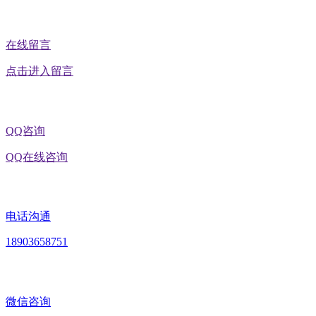
在线留言
点击进入留言
QQ咨询
QQ在线咨询
电话沟通
18903658751
微信咨询