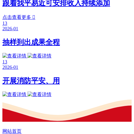
跟着我平易近可安排收入持续添加
点击查看更多

13
2026-01
抽样到出成果全程
13
2026-01
开展消防平安、用
网站首页