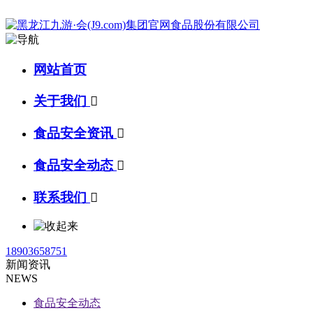
网站首页
关于我们

食品安全资讯

食品安全动态

联系我们

18903658751
新闻资讯
NEWS
食品安全动态