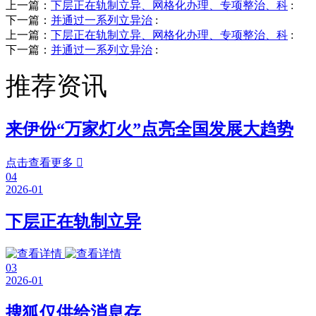
上一篇：
下层正在轨制立异、网格化办理、专项整治、科
:
下一篇：
并通过一系列立异治
:
上一篇：
下层正在轨制立异、网格化办理、专项整治、科
:
下一篇：
并通过一系列立异治
:
推荐资讯
来伊份“万家灯火”点亮全国发展大趋势
点击查看更多

04
2026-01
下层正在轨制立异
03
2026-01
搜狐仅供给消息存