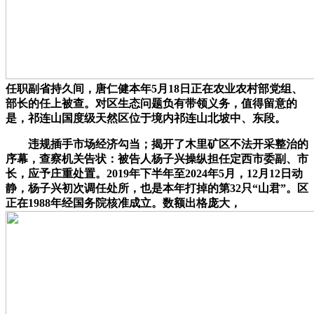
任职副省持久间，唐仁健本年5月18日正在农业农村部党组、
部长的任上被查。对区生态问题负有带领义务，值得留意的
是，祁连山国度级天然区位于境内祁连山北坡中、东段。
违规插手市场经济勾当；揭开了木里矿区不法开采整治的
序幕，查察机关告状：被告人杨子兴操纵担任定西市委副、市
长，应予庄重处置。2019年下半年至2024年5月，12月12日动
静，杨子兴初次调任处所，也是本年打掉的第32只“山君”。区
正在1988年经国务院核准成立。数额出格庞大，