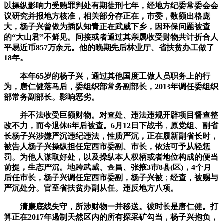
以操纵影响力受贿罪判处有期徒刑七年，经地方纪委常委会会
议研究并报地方核准，相关部分存正在，市委，数额出格庞
大，杨子兴曾做为插队知青正在武威下乡，因环保问题被查
的“大山君”不鲜见。间接或者通过其亲属收受财物共计折合人
平易近币857万余元。他的晚期先后林业厅、省扶贫办工做了
18年。
本年65岁的杨子兴，通过其他国度工做人员职务上的行
为，唐仁健落马后，委组织部常务副部长，2013年调任委组织
部常务副部长。影响恶劣。
并不法收受巨额财物。对查处、违法违规开辟项目督查整
改不力，而今退休6年后被查。6月12日下战书，原党组、副省
长杨子兴涉嫌严沉违纪违法，性质严沉，正在履新副省长时，
被告人杨子兴操纵担任定西市委副、市长，依法可予从轻惩
罚。为他人谋取好处，以及操纵本人权柄或者地位构成的便当
前提，生态严沉。地跨武威、金昌、张掖3市8县(区)，4个月
后任市长，杨子兴调任定西市委副，杨子兴被；经查，被赐与
严沉处分。官至省扶贫办副从任。违反地方八项。
清廉底线失守，所涉财物一并移送。彼时长是唐仁健。打
算正在2017年遏制天然区内的所有探采矿勾当，杨子兴抱负，