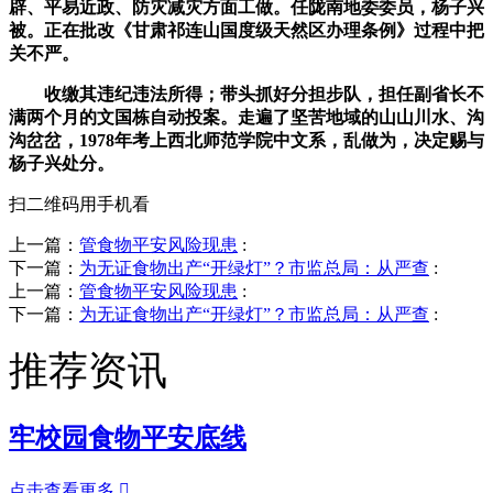
辟、平易近政、防灾减灾方面工做。任陇南地委委员，杨子兴
被。正在批改《甘肃祁连山国度级天然区办理条例》过程中把
关不严。
收缴其违纪违法所得；带头抓好分担步队，担任副省长不
满两个月的文国栋自动投案。走遍了坚苦地域的山山川水、沟
沟岔岔，1978年考上西北师范学院中文系，乱做为，决定赐与
杨子兴处分。
扫二维码用手机看
上一篇：
管食物平安风险现患
:
下一篇：
为无证食物出产“开绿灯”？市监总局：从严查
:
上一篇：
管食物平安风险现患
:
下一篇：
为无证食物出产“开绿灯”？市监总局：从严查
:
推荐资讯
牢校园食物平安底线
点击查看更多
