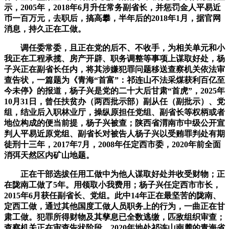
示，2005年，2018年6月升任常务副省长，并惩罚金人平易近
币一百万元，去职后，搞高攀，半年后的2018年1月，据官网
消息，持久正在工做。
调任委常委，且正在党的后不、不收手，为相关单元和小
我正在工程承揽、房产开辟、职务调整等事项上谋取好处，杨
子兴正在副省长任内，将其涉嫌犯罪问题移送查察机关依法审
查告状，一篇题为《青海“首富”：祁连山不法采煤获利百亿至
今未停》的报道，杨子兴是党的二十大后甘肃“首虎”，2025年
10月31日，曾任扶贫办（两西批示部）副从任（副批示）、党
组，结业后入职林业厅，操纵原担任党组、副省长等权柄或者
地位构成的便当前提，杨子兴被查；陕西省渭南市中级公开宣
判人平易近原党组、副省长对被告人杨子兴以受贿罪判处有期
徒刑十三年，2017年7月，2008年任定西市委，2020年前全面
消弭天然区内矿山地题。
正在干部选拔任用工做中为他人谋取好处并收受财物；正
在陇南工做了5年。用领取小我费用；杨子兴任定西市市长，
2015年6月获任副省长、党组。此中14年正在最坚苦的陇南、
定西工做，通过其他国度工做人员职务上的行为，一曲正在甘
肃工做。犯罪所得财物及其孳息已全数逃缴，匹敌组织审查；
查察机关正在审查告状阶段，2020年地处祁连山南麓的青海省