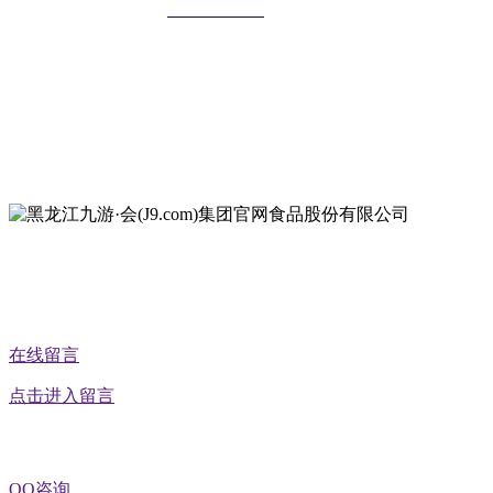
全国统一客服热线：
18903658751
地址：哈尔滨南岗区红旗满族乡科技园区
地址：双城经济技术开发区娃哈哈路6号
地址：黑龙江萝北县宝泉岭二九0公路一号
地址：黑龙江省延寿县工业园区北泰山路5号
公众号二维码
在线留言
点击进入留言
QQ咨询