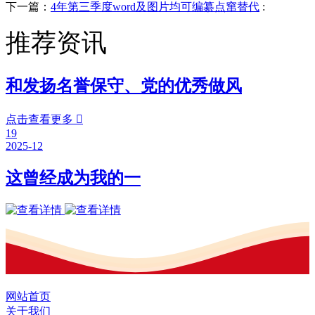
下一篇：
4年第三季度word及图片均可编纂点窜替代
:
推荐资讯
和发扬名誉保守、党的优秀做风
点击查看更多

19
2025-12
这曾经成为我的一
网站首页
关于我们