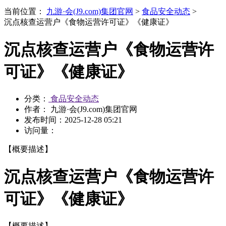
当前位置：
九游·会(J9.com)集团官网
>
食品安全动态
>
沉点核查运营户《食物运营许可证》《健康证》
沉点核查运营户《食物运营许
可证》《健康证》
分类：
食品安全动态
作者： 九游·会(J9.com)集团官网
发布时间：
2025-12-28 05:21
访问量：
【概要描述】
沉点核查运营户《食物运营许
可证》《健康证》
【概要描述】