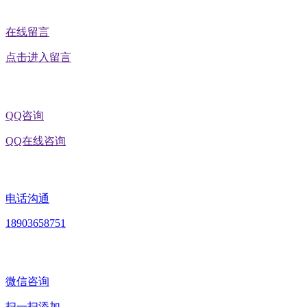
在线留言
点击进入留言
QQ咨询
QQ在线咨询
电话沟通
18903658751
微信咨询
扫一扫添加