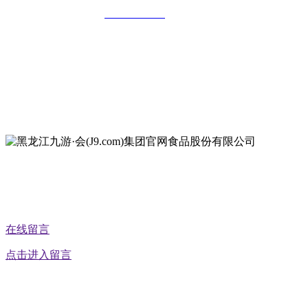
全国统一客服热线：
18903658751
地址：哈尔滨南岗区红旗满族乡科技园区
地址：双城经济技术开发区娃哈哈路6号
地址：黑龙江萝北县宝泉岭二九0公路一号
地址：黑龙江省延寿县工业园区北泰山路5号
公众号二维码
在线留言
点击进入留言