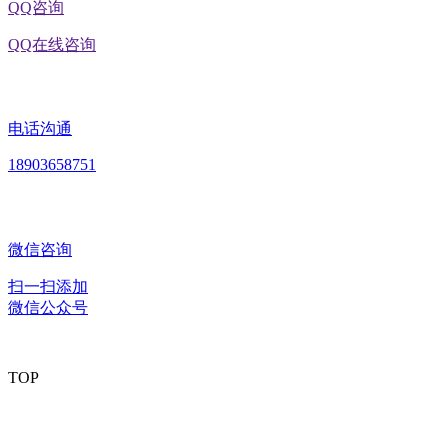
QQ咨询
QQ在线咨询
电话沟通
18903658751
微信咨询
扫一扫添加
微信公众号
TOP
版权所有：黑龙江九游·会(J9.com)集团官网食品股份有限公司
Copyright © 2020 All rights reserved
网站建设：
九游·会(J9.com)集