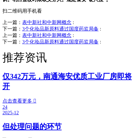
扫二维码用手机看
上一篇：
表中新社和中新网概念
:
下一篇：
3个化妆品新原料通过国度药监局备
:
上一篇：
表中新社和中新网概念
:
下一篇：
3个化妆品新原料通过国度药监局备
:
推荐资讯
仅342万元，南通海安优质工业厂房即将
开
点击查看更多

24
2025-12
但处理问题的环节