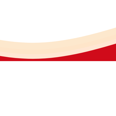
份有限公司