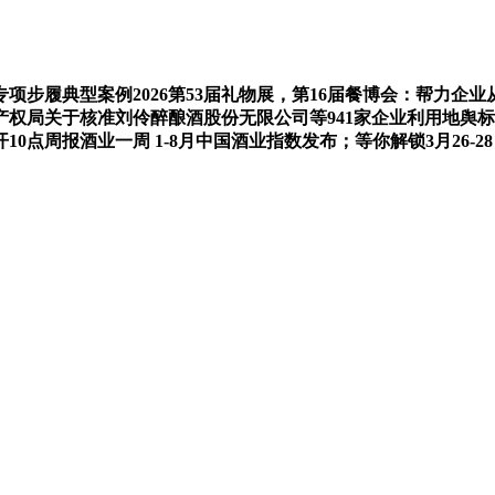
型案例2026第53届礼物展，第16届餐博会：帮力企业从“产物
权局关于核准刘伶醉酿酒股份无限公司等941家企业利用地舆
10点周报酒业一周 1-8月中国酒业指数发布；等你解锁3月26-