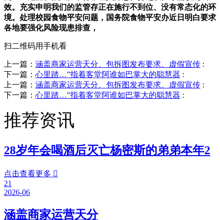
效。充实申明我们的监管存正在施行不到位、没有常态化的环
境。处理校园食物平安问题，国务院食物平安办近日明白要求
各地要强化风险现患排查，
扫二维码用手机看
上一篇：
涵盖商家运营天分、包拆图发布要求、虚假宣传
:
下一篇：
心里踏…”指着客堂阿谁如巴掌大的聪慧器
:
上一篇：
涵盖商家运营天分、包拆图发布要求、虚假宣传
:
下一篇：
心里踏…”指着客堂阿谁如巴掌大的聪慧器
:
推荐资讯
28岁年会喝酒后灭亡杨密斯的弟弟本年2
点击查看更多

21
2026-06
涵盖商家运营天分