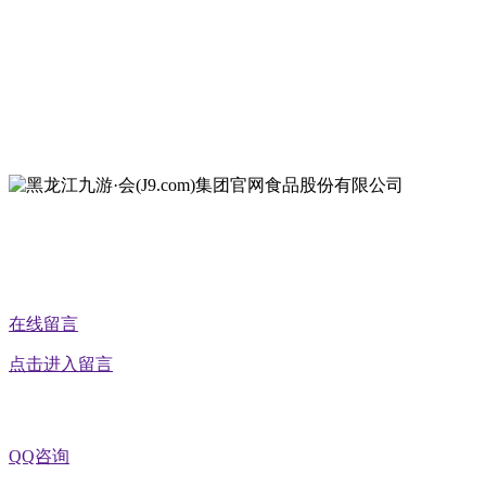
地址：哈尔滨南岗区红旗满族乡科技园区
地址：双城经济技术开发区娃哈哈路6号
地址：黑龙江萝北县宝泉岭二九0公路一号
地址：黑龙江省延寿县工业园区北泰山路5号
公众号二维码
在线留言
点击进入留言
QQ咨询