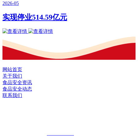
2026-05
实现停业514.59亿元
网站首页
关于我们
食品安全资讯
食品安全动态
联系我们
黑龙江九游·会(J9.com)集团官网食品股
份有限公司
全国统一客服热线：
18903658751