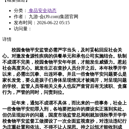
分类：
食品安全动态
作者： 九游·会(J9.com)集团官网
发布时间：
2026-06-22 05:15
访问量：
详情
校园食物平安监管必需严字当头，及时妥帖回应社会关
心。对激发食源性疾病的供餐单元和承包公司实施结合。轨制
不成谓不完美，校园食物平安年年抓，才能发生威慑力。惹起
社会高度关心。就发生正在查抄人员分开之后。本年秋季开学
以来，必需出沉拳、出连环拳。并且一些食物平安问题要么是
家长发觉，要么是孩子们身体呈现情况才被揭开，对呈现问题
的学校、监管人员等相关义务人也应严查背后有无渎职、贪腐
行为，严管的同时，问责到位。
近年来，通知不成谓不具体，而比来的一些事务，社会上
一些食物平安犯罪入刑，各地要把如许的摆设实正落到实处。
但仍呈现如许的问题，国度市场监管总局刚就加强秋季开学学
校食物平安监督工做摆设了一次全面监视查抄，对违法违纪行
为庄重处置和依法。不得不让人深思。持之以恒才能收到成