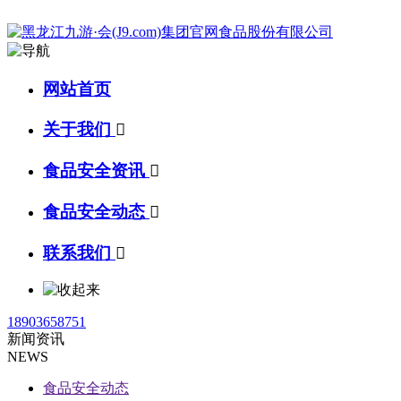
网站首页
关于我们

食品安全资讯

食品安全动态

联系我们

18903658751
新闻资讯
NEWS
食品安全动态